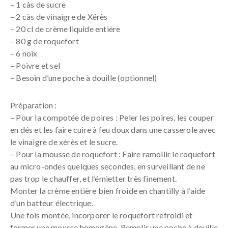
– 1 càs de sucre
– 2 càs de vinaigre de Xérès
– 20 cl de crème liquide entière
– 80 g de roquefort
– 6 noix
– Poivre et sel
– Besoin d’une poche à douille (optionnel)
Préparation :
– Pour la compotée de poires : Peler les poires, les couper
en dés et les faire cuire à feu doux dans une casserole avec
le vinaigre de xérès et le sucre.
– Pour la mousse de roquefort : Faire ramollir le roquefort
au micro-ondes quelques secondes, en surveillant de ne
pas trop le chauffer, et l’émietter très finement.
Monter la crème entière bien froide en chantilly à l’aide
d’un batteur électrique.
Une fois montée, incorporer le roquefort refroidi et
former une mousse homogène. Remplir une poche à douille