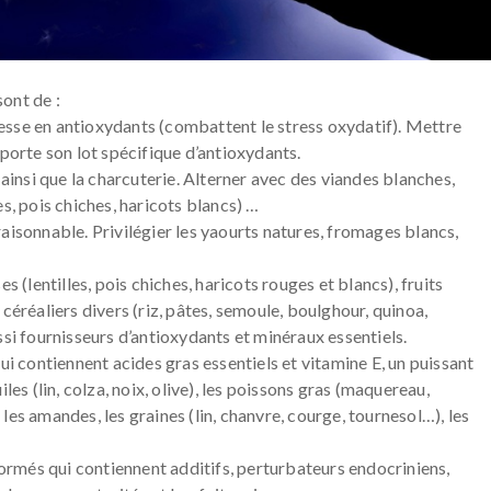
ont de :
chesse en antioxydants (combattent le stress oxydatif). Mettre
pporte son lot spécifique d’antioxydants.
 ainsi que la charcuterie. Alterner avec des viandes blanches,
s, pois chiches, haricots blancs) …
aisonnable. Privilégier les yaourts natures, fromages blancs,
lentilles, pois chiches, haricots rouges et blancs), fruits
céréaliers divers (riz, pâtes, semoule, boulghour, quinoa,
ssi fournisseurs d’antioxydants et minéraux essentiels.
ui contiennent acides gras essentiels et vitamine E, un puissant
les (lin, colza, noix, olive), les poissons gras (maquereau,
, les amandes, les graines (lin, chanvre, courge, tournesol…), les
sformés qui contiennent additifs, perturbateurs endocriniens,