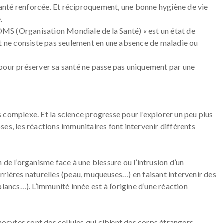
nté renforcée. Et réciproquement, une bonne hygiène de vie
.
’OMS (Organisation Mondiale de la Santé) « est un état de
et ne consiste pas seulement en une absence de maladie ou
 pour préserver sa santé ne passe pas uniquement par une
 complexe. Et la science progresse pour l’explorer un peu plus
es, les réactions immunitaires font intervenir différents
n de l’organisme face à une blessure ou l’intrusion d’un
rrières naturelles (peau, muqueuses…) en faisant intervenir des
lancs…). L’immunité innée est à l’origine d’une réaction
hocytes sont des cellules qui ciblent des corps étrangers