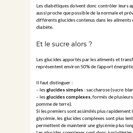
Les diabétiques doivent donc contrôler leurs a
aussi proche que possible de la normale et prév
différents glucides contenus dans les aliments e
diabète.
Et le sucre alors ?
Les glucides apportés par les aliments et trans
représentent environ 50% de l’apport énergétiq
Il faut distinguer :
– les
glucides simples
: saccharose (sucre blanc
– les
glucides complexes
, formés de plusieurs
pomme de terre).
Si les premiers sont assimilés plus rapidement 
glycémie, les glucides complexes sont plus len
permettent de maintenir une glycémie plus longu
Les glucides complexes sont donc à privilégier