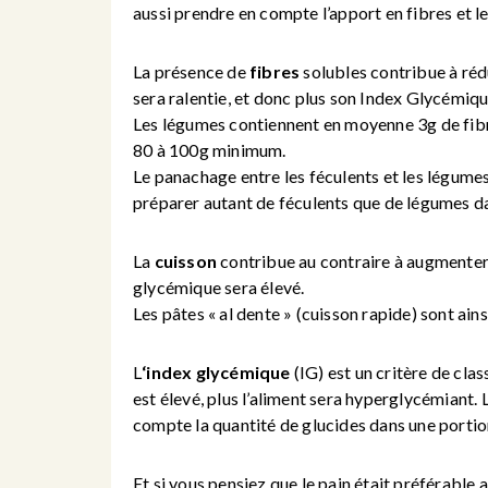
aussi prendre en compte l’apport en fibres et l
La présence de
fibres
solubles contribue à rédu
sera ralentie, et donc plus son Index Glycémiqu
Les légumes contiennent en moyenne 3g de fibr
80 à 100g minimum.
Le panachage entre les féculents et les légumes
préparer autant de féculents que de légumes da
La
cuisson
contribue au contraire à augmenter l
glycémique sera élevé.
Les pâtes « al dente » (cuisson rapide) sont ain
L
‘index glycémique
(IG) est un critère de clas
est élevé, plus l’aliment sera hyperglycémiant. 
compte la quantité de glucides dans une portio
Et si vous pensiez que le pain était préférable 