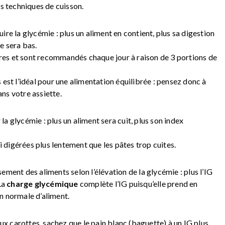
es techniques de cuisson.
ire la glycémie : plus un aliment en contient, plus sa digestion
e sera bas.
es et sont recommandés chaque jour à raison de 3 portions de
 est l’idéal pour une alimentation équilibrée : pensez donc à
ns votre assiette.
a glycémie : plus un aliment sera cuit, plus son index
si digérées plus lentement que les pâtes trop cuites.
sement des aliments selon l’élévation de la glycémie : plus l’IG
La
charge glycémique
complète l’IG puisqu’elle prend en
n normale d’aliment.
aux carottes, sachez que le pain blanc (baguette) à un IG plus