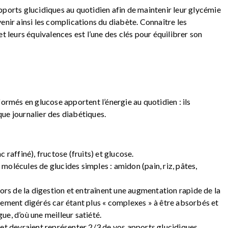
pports glucidiques au quotidien afin de maintenir leur glycémie
enir ainsi les complications du diabète. Connaître les
t leurs équivalences est l’une des clés pour équilibrer son
formés en glucose apportent l’énergie au quotidien : ils
ue journalier des diabétiques.
 raffiné), fructose (fruits) et glucose.
 molécules de glucides simples : amidon (pain, riz, pâtes,
lors de la digestion et entraînent une augmentation rapide de la
tement digérés car étant plus « complexes » à être absorbés et
e, d’où une meilleur satiété.
 et devraient représenter 2/3 de vos apports glucidiques