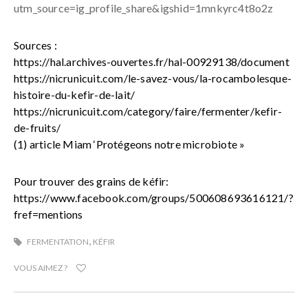
utm_source=ig_profile_share&igshid=1mnkyrc4t8o2z
Sources :
https://hal.archives-ouvertes.fr/hal-00929138/document
https://nicrunicuit.com/le-savez-vous/la-rocambolesque-
histoire-du-kefir-de-lait/
https://nicrunicuit.com/category/faire/fermenter/kefir-
de-fruits/
(1) article Miam ‘Protégeons notre microbiote »
Pour trouver des grains de kéfir:
https://www.facebook.com/groups/500608693616121/?
fref=mentions
,
FERMENTATION
KÉFIR
VOUS AIMEZ ?