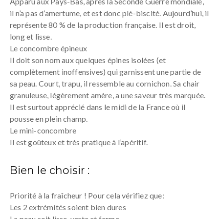
Apparu aux Pays-Bas, après la Seconde Guerre mondiale,
il n’a pas d’amertume, et est donc plé-biscité. Aujourd’hui, il
représente 80 % de la production française. Il est droit,
long et lisse.
Le concombre épineux
Il doit son nom aux quelques épines isolées (et
complètement inoffensives) qui garnissent une partie de
sa peau. Court, trapu, il ressemble au cornichon. Sa chair
granuleuse, légèrement amère, a une saveur très marquée.
Il est surtout apprécié dans le midi de la France où il
pousse en plein champ.
Le mini-concombre
Il est goûteux et très pratique à l’apéritif.
Bien le choisir :
Priorité à la fraîcheur ! Pour cela vérifiez que:
Les 2 extrémités soient bien dures
La peau soit lisse, verte et ferme