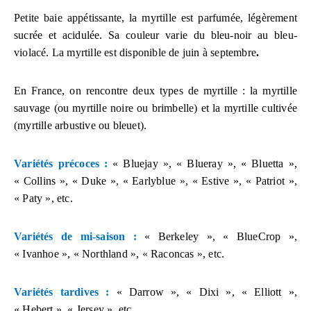
Petite baie appétissante, la myrtille est parfumée, légèrement
sucrée et acidulée. Sa couleur varie du bleu-noir au bleu-
violacé. La myrtille est disponible de juin à septembre
.
En France, on rencontre deux types de myrtille
: la myrtille
sauvage (ou myrtille noire ou brimbelle) et la myrtille cultivée
(myrtille arbustive ou bleuet).
Variétés précoces
:
« Bluejay », « Blueray », « Bluetta »,
« Collins », « Duke », « Earlyblue », « Estive », « Patriot »,
« Paty », etc.
Variétés de mi-saison
:
« Berkeley », « BlueCrop »,
« Ivanhoe », « Northland », « Raconcas », etc.
Variétés tardives
:
« Darrow », « Dixi », « Elliott »,
« Hebert », « Jersey », etc.