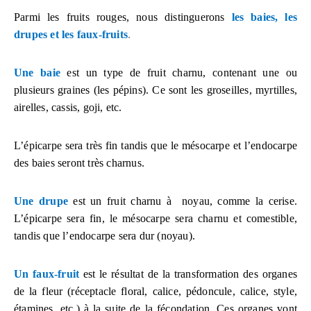
Parmi les fruits rouges, nous distinguerons
les baies, les
drupes et les faux-fruits
.
Une
baie
est un type de fruit
charnu, contenant une ou
plusieurs graines
(les pépins
)
. Ce sont les groseilles, myrtilles,
airelles, cassis, goji, etc.
L’épicarpe sera très fin tandis que le mésocarpe et l’endocarpe
des baies seront très charnus.
Une drupe
est un fruit
charnu à noyau
, comme la cerise
.
L’épicarpe sera fin, le mésocarpe sera charnu et comestible,
tandis que l’endocarpe sera dur (noyau).
Un
faux-fruit
est le résultat de la transformation des organes
de la fleur (réceptacle floral, calice, pédoncule, calice, style,
étamines, etc.) à la suite de la fécondation. Ces organes vont