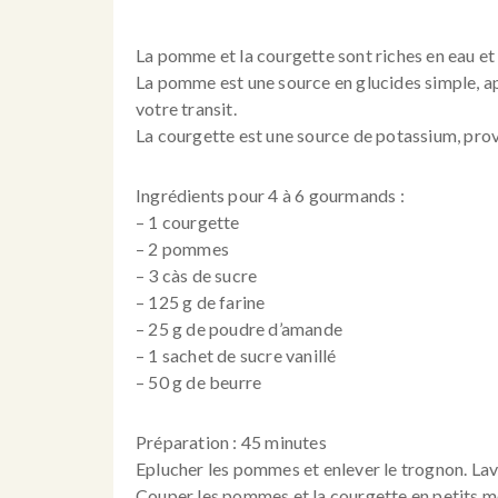
La pomme et la courgette sont riches en eau et 
La pomme est une source en glucides simple, ap
votre transit.
La courgette est une source de potassium, prov
Ingrédients pour 4 à 6 gourmands :
– 1 courgette
– 2 pommes
– 3 càs de sucre
– 125 g de farine
– 25 g de poudre d’amande
– 1 sachet de sucre vanillé
– 50 g de beurre
Préparation : 45 minutes
Eplucher les pommes et enlever le trognon. Lav
Couper les pommes et la courgette en petits mo