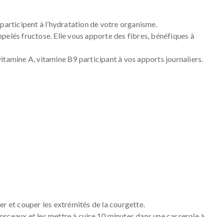
participent à l’hydratation de votre organisme.
pelés fructose. Elle vous apporte des fibres, bénéfiques à
itamine A, vitamine B9 participant à vos apports journaliers.
er et couper les extrémités de la courgette.
rceaux et les mettre à cuire 10 minutes dans une casserole à