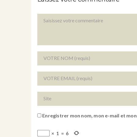
Enregistrer mon nom, mon e-mail et mon
×
1
=
6