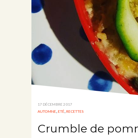
17 DÉCEMBRE 2017
,
,
AUTOMNE
ETÉ
RECETTES
Crumble de pomm