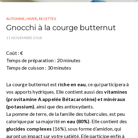
,
,
AUTOMNE
HIVER
RECETTES
Gnocchi à la courge butternut
11 NOVEMBRE 2018
Coût : €
Temps de préparation : 20 minutes
Temps de cuisson : 30 minutes
La courge butternut est
riche en eau
, ce qui participera à
vos apports hydriques. Elle contient aussi des
vitamines
(provitamine A appelée Bétacarotène) et minéraux
(potassium)
, ainsi que des antioxydants.
La pomme de terre, de la famille des tubercules, est peu
calorique par sa majorité en
eau (80%)
. Elle contient des
glucides complexes
(16%), sous forme d’amidon, qui
auront un impact sur votre satiété. Elle participe enfin à