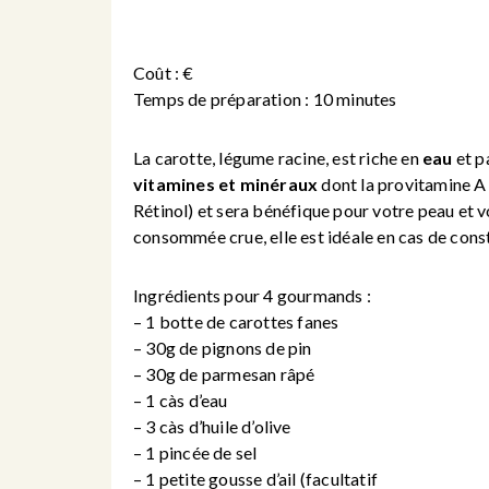
Coût : €
Temps de préparation : 10 minutes
La carotte, légume racine, est riche en
eau
et p
vitamines et minéraux
dont la provitamine A 
Rétinol) et sera bénéfique pour votre peau et vo
consommée crue, elle est idéale en cas de const
Ingrédients pour 4 gourmands :
– 1 botte de carottes fanes
– 30g de pignons de pin
– 30g de parmesan râpé
– 1 càs d’eau
– 3 càs d’huile d’olive
– 1 pincée de sel
– 1 petite gousse d’ail (facultatif