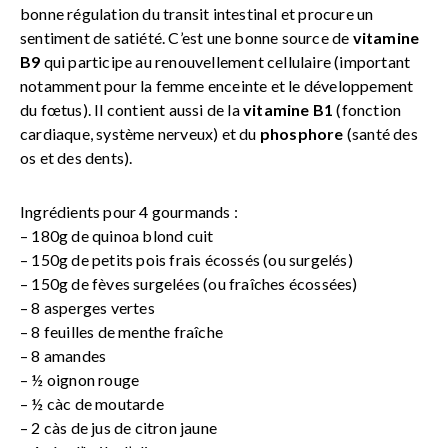
bonne régulation du transit intestinal et procure un
sentiment de satiété. C’est une bonne source de
vitamine
B9
qui participe au renouvellement cellulaire (important
notamment pour la femme enceinte et le développement
du fœtus). Il contient aussi de la
vitamine B1
(fonction
cardiaque, système nerveux) et du
phosphore
(santé des
os et des dents).
Ingrédients pour 4 gourmands :
– 180g de quinoa blond cuit
– 150g de petits pois frais écossés (ou surgelés)
– 150g de fèves surgelées (ou fraîches écossées)
– 8 asperges vertes
– 8 feuilles de menthe fraîche
– 8 amandes
– ½ oignon rouge
– ½ càc de moutarde
– 2 càs de jus de citron jaune