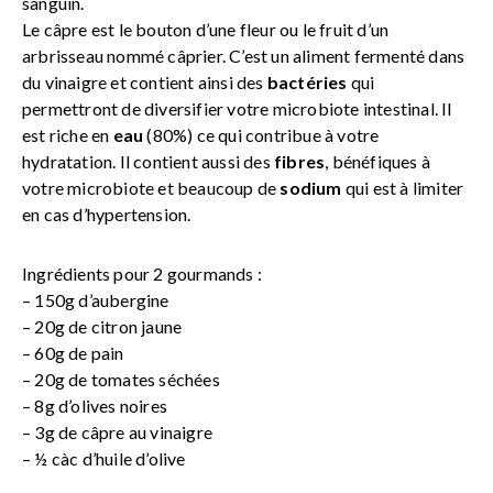
sanguin.
Le câpre est le bouton d’une fleur ou le fruit d’un
arbrisseau nommé câprier. C’est un aliment fermenté dans
du vinaigre et contient ainsi des
bactéries
qui
permettront de diversifier votre microbiote intestinal. Il
est riche en
eau
(80%) ce qui contribue à votre
hydratation. Il contient aussi des
fibres
, bénéfiques à
votre microbiote et beaucoup de
sodium
qui est à limiter
en cas d’hypertension.
Ingrédients pour 2 gourmands :
– 150g d’aubergine
– 20g de citron jaune
– 60g de pain
– 20g de tomates séchées
– 8g d’olives noires
– 3g de câpre au vinaigre
– ½ càc d’huile d’olive