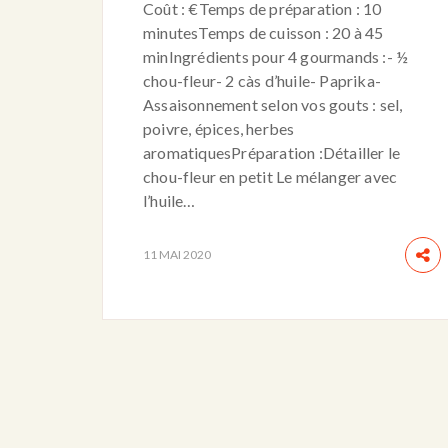
Coût : €Temps de préparation : 10
minutesTemps de cuisson : 20 à 45
minIngrédients pour 4 gourmands :- ½
chou-fleur- 2 càs d’huile- Paprika-
Assaisonnement selon vos gouts : sel,
poivre, épices, herbes
aromatiquesPréparation :Détailler le
chou-fleur en petit Le mélanger avec
l’huile…
11 MAI 2020