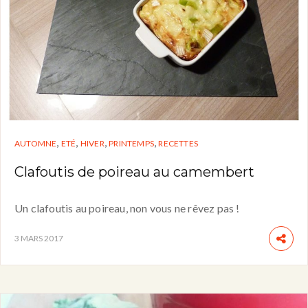
,
,
,
,
AUTOMNE
ETÉ
HIVER
PRINTEMPS
RECETTES
Clafoutis de poireau au camembert
Un clafoutis au poireau, non vous ne rêvez pas !
3 MARS 2017