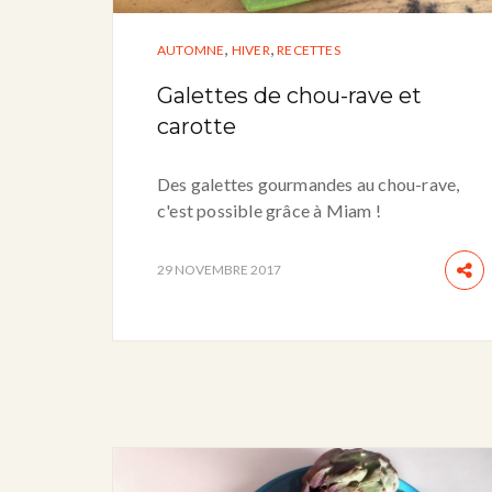
,
,
AUTOMNE
HIVER
RECETTES
Galettes de chou-rave et
carotte
Des galettes gourmandes au chou-rave,
c'est possible grâce à Miam !
29 NOVEMBRE 2017