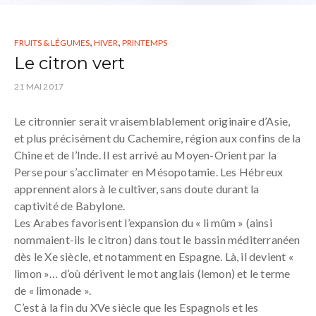
,
,
FRUITS & LÉGUMES
HIVER
PRINTEMPS
Le citron vert
21 MAI 2017
Le citronnier serait vraisemblablement originaire d’Asie,
et plus précisément du Cachemire, région aux confins de la
Chine et de l’Inde. Il est arrivé au Moyen-Orient par la
Perse pour s’acclimater en Mésopotamie. Les Hébreux
apprennent alors à le cultiver, sans doute durant la
captivité de Babylone.
Les Arabes favorisent l’expansion du « li mûm » (ainsi
nommaient-ils le citron) dans tout le bassin méditerranéen
dès le Xe siècle, et notamment en Espagne. Là, il devient «
limon »… d’où dérivent le mot anglais (lemon) et le terme
de « limonade ».
C’est à la fin du XVe siècle que les Espagnols et les