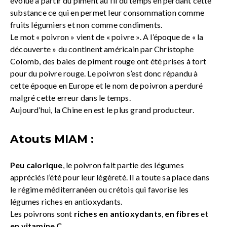
évolué à partir du piment au fil du temps en perdant cette
substance ce qui en permet leur consommation comme
fruits légumiers et non comme condiments.
Le mot « poivron » vient de « poivre ». A l’époque de « la
découverte » du continent américain par Christophe
Colomb, des baies de piment rouge ont été prises à tort
pour du poivre rouge. Le poivron s’est donc répandu à
cette époque en Europe et le nom de poivron a perduré
malgré cette erreur dans le temps.
Aujourd’hui, la Chine en est le plus grand producteur.
Atouts MIAM :
Peu calorique
, le poivron fait partie des légumes
appréciés l’été pour leur légèreté. Il a toute sa place dans
le régime méditerranéen ou crétois qui favorise les
légumes riches en antioxydants.
Les poivrons sont
riches en antioxydants
,
en fibres
et
en vitamine C
.