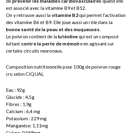
de
prévenir les maladies cardiovasculaires
quand elle
est associé avec la vitamine B9 et B12.
On y retrouve aussi la
vitamine B2
qui permet l’activation
des vitamine B6 et B9. Elle joue aussi un rôle dans la
bonne santé de la peau et des muqueuses
.
Le poivron contient de la
lutéoline
qui est un composé
luttant
contre la perte de mémoir
e en agissant sur
certains circuits neuronaux.
Composition nutritionnelle pour 100g de poivron rouge
cru selon CIQUAL
Eau : 92g
Glucide : 4,5g
Fibres : 1,9g
Calcium : 6,4 mg
Potassium : 229 mg
Manganèse: 1,11mg
Cuivre: 0.049mg