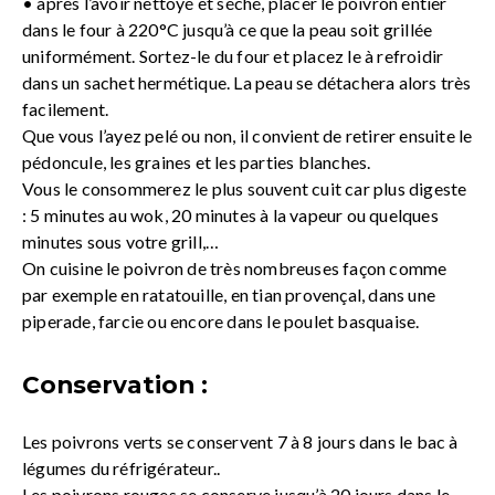
• après l’avoir nettoyé et séché, placer le poivron entier
dans le four à 220°C jusqu’à ce que la peau soit grillée
uniformément. Sortez-le du four et placez le à refroidir
dans un sachet hermétique. La peau se détachera alors très
facilement.
Que vous l’ayez pelé ou non, il convient de retirer ensuite le
pédoncule, les graines et les parties blanches.
Vous le consommerez le plus souvent cuit car plus digeste
: 5 minutes au wok, 20 minutes à la vapeur ou quelques
minutes sous votre grill,…
On cuisine le poivron de très nombreuses façon comme
par exemple en ratatouille, en tian provençal, dans une
piperade, farcie ou encore dans le poulet basquaise.
Conservation :
Les poivrons verts se conservent 7 à 8 jours dans le bac à
légumes du réfrigérateur..
Les poivrons rouges se conserve jusqu’à 20 jours dans le