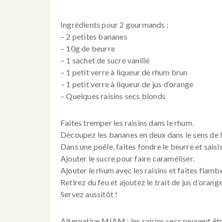
Ingrédients pour 2 gourmands :
– 2 petites bananes
– 10g de beurre
– 1 sachet de sucre vanillé
– 1 petit verre à liqueur de rhum brun
– 1 petit verre à liqueur de jus d’orange
– Quelques raisins secs blonds
Faites tremper les raisins dans le rhum.
Découpez les bananes en deux dans le sens de l
Dans une poêle, faites fondre le beurre et sais
Ajouter le sucre pour faire caraméliser.
Ajouter le rhum avec les raisins et faites flambe
Retirez du feu et ajoutez le trait de jus d’orange
Servez aussitôt !
Alternative MIAM : les raisins secs peuvent êt