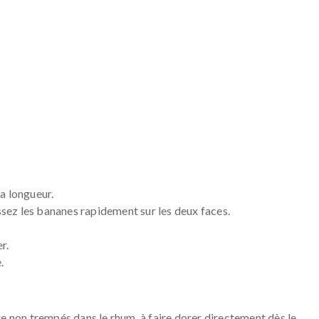
a longueur.
issez les bananes rapidement sur les deux faces.
r.
.
re non trempés dans le rhum, à faire dorer directement dès le