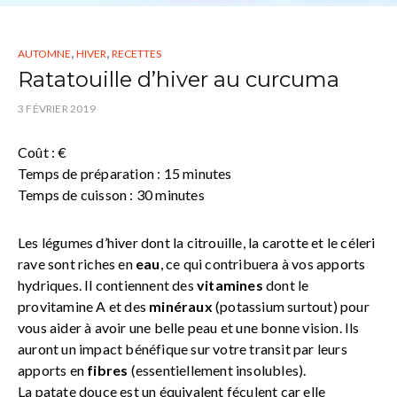
,
,
AUTOMNE
HIVER
RECETTES
Ratatouille d’hiver au curcuma
3 FÉVRIER 2019
Coût : €
Temps de préparation : 15 minutes
Temps de cuisson : 30 minutes
Les légumes d’hiver dont la citrouille, la carotte et le céleri
rave sont riches en
eau
, ce qui contribuera à vos apports
hydriques. Il contiennent des
vitamines
dont le
provitamine A et des
minéraux
(potassium surtout) pour
vous aider à avoir une belle peau et une bonne vision. Ils
auront un impact bénéfique sur votre transit par leurs
apports en
fibres
(essentiellement insolubles).
La patate douce est un équivalent féculent car elle