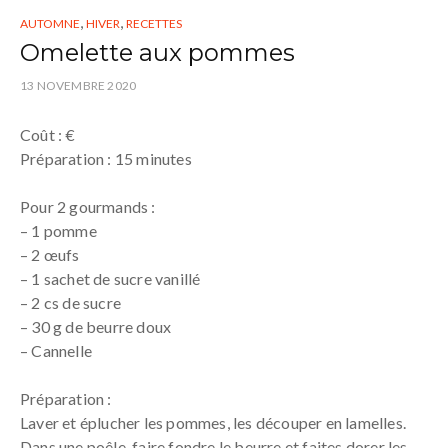
,
,
AUTOMNE
HIVER
RECETTES
Omelette aux pommes
13 NOVEMBRE 2020
Coût : €
Préparation : 15 minutes
Pour 2 gourmands :
– 1 pomme
– 2 œufs
– 1 sachet de sucre vanillé
– 2 cs de sucre
– 30 g de beurre doux
– Cannelle
Préparation :
Laver et éplucher les pommes, les découper en lamelles.
Dans une poêle, faire fondre le beurre et faites dorer les