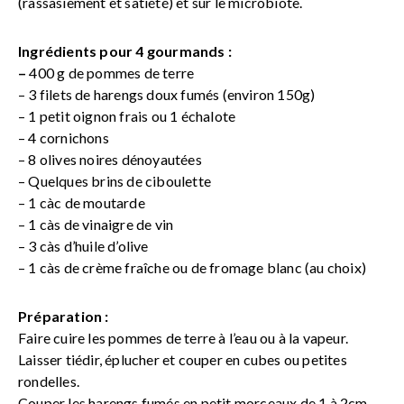
(rassasiement et satiété) et sur le microbiote.
Ingrédients pour 4 gourmands :
–
400 g de pommes de terre
– 3 filets de harengs doux fumés (environ 150g)
– 1 petit oignon frais ou 1 échalote
– 4 cornichons
– 8 olives noires dénoyautées
– Quelques brins de ciboulette
– 1 càc de moutarde
– 1 càs de vinaigre de vin
– 3 càs d’huile d’olive
– 1 càs de crème fraîche ou de fromage blanc (au choix)
Préparation :
Faire cuire les pommes de terre à l’eau ou à la vapeur.
Laisser tiédir, éplucher et couper en cubes ou petites
rondelles.
Couper les harengs fumés en petit morceaux de 1 à 2cm.