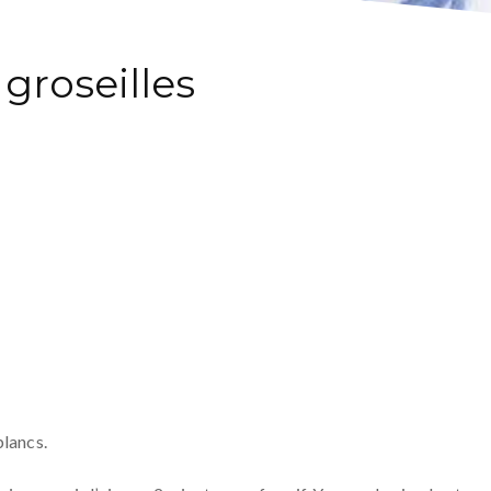
groseilles
blancs.