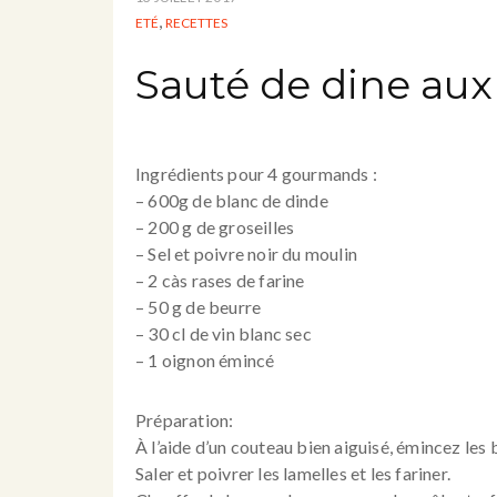
,
ETÉ
RECETTES
Sauté de dine aux 
Ingrédients pour 4 gourmands :
– 600g de blanc de dinde
– 200 g de groseilles
– Sel et poivre noir du moulin
– 2 càs rases de farine
– 50 g de beurre
– 30 cl de vin blanc sec
– 1 oignon émincé
Préparation:
À l’aide d’un couteau bien aiguisé, émincez les 
Saler et poivrer les lamelles et les fariner.