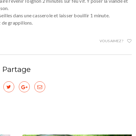
ire revenir l’oignon 2 minutes sur feu vif. Y poser la viande et
sson.
seilles dans une casserole et laisser bouillir 1 minute.
 de grappillons.
VOUS AIMEZ ?
Partage