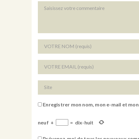
Enregistrer mon nom, mon e-mail et mon
neuf
+
=
dix-huit
Prévenez-moi de tous les nouveaux comm