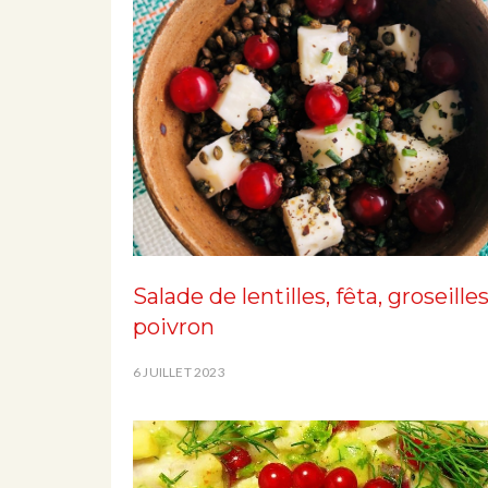
Salade de lentilles, fêta, groseille
poivron
6 JUILLET 2023