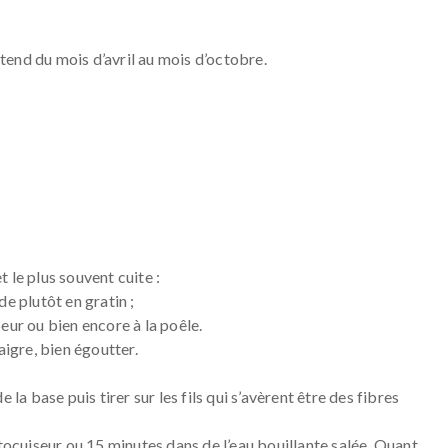
end du mois d’avril au mois d’octobre.
 le plus souvent cuite :
e plutôt en gratin ;
apeur ou bien encore à la poêle.
aigre, bien égoutter.
 la base puis tirer sur les fils qui s’avèrent être des fibres
utocuiseur ou 15 minutes dans de l’eau bouillante salée. Quant