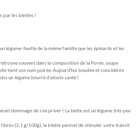
r par les blettes !
 un légume-feuille de la même famille que les épinards et les
etrouve souvent dans la composition de la Porée, soupe
lle tient son nom poirée. Aujourd’hui boudée et considérée
oins un légume bourré d’ato
uts santé !
 serait dommage de s’en priver ! La bette est un légume très peu
fibres (2,1 g/100g), la blette permet de stimuler votre transit