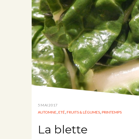
5 MAI 2017
,
,
,
AUTOMNE
ETÉ
FRUITS & LÉGUMES
PRINTEMPS
La blette