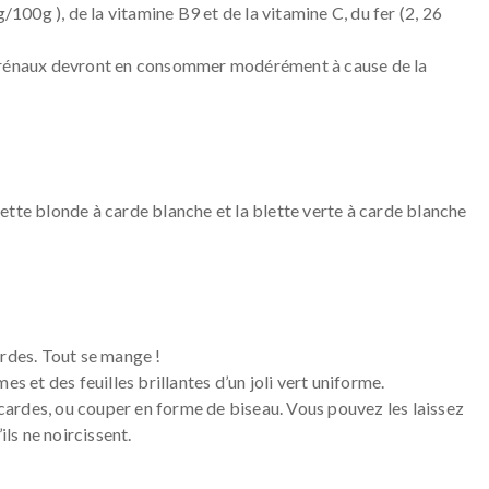
00g ), de la vitamine B9 et de la vitamine C, du fer (2, 26
s rénaux devront en consommer modérément à cause de la
ette blonde à carde blanche et la blette verte à carde blanche
cardes. Tout se mange !
s et des feuilles brillantes d’un joli vert uniforme.
s cardes, ou couper en forme de biseau. Vous pouvez les laissez
ils ne noircissent.