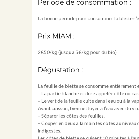
Période de consommation :
La bonne période pour consommer la blette s’ét
Prix MIAM :
2€50/kg (jusqu’à 5€/kg pour du bio)
Dégustation :
La feuille de blette se consomme entièrement et
– La partie blanche et dure appelée côte ou card
– Le vert de la feuille cuite dans l’eau ou à la v
Avant cuisson, bien nettoyer à l’eau avec du vin
– Séparer les côtes des feuilles.
– Couper en deux à la main les côtes au niveau de
indigestes.
Les côtes de blette se cuisent 10 minutes à l’a