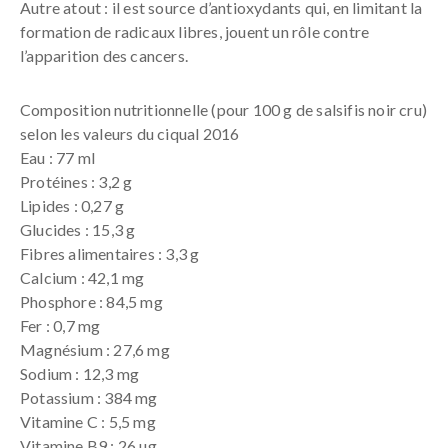
Autre atout : il est source d’antioxydants qui, en limitant la
formation de radicaux libres, jouent un rôle contre
l’apparition des cancers.
Composition nutritionnelle (pour 100 g de salsifis noir cru)
selon les valeurs du ciqual 2016
Eau : 77 ml
Protéines : 3,2 g
Lipides : 0,27 g
Glucides : 15,3 g
Fibres alimentaires : 3,3 g
Calcium : 42,1 mg
Phosphore : 84,5 mg
Fer : 0,7 mg
Magnésium : 27,6 mg
Sodium : 12,3 mg
Potassium : 384 mg
Vitamine C : 5,5 mg
Vitamine B9 : 26 µg