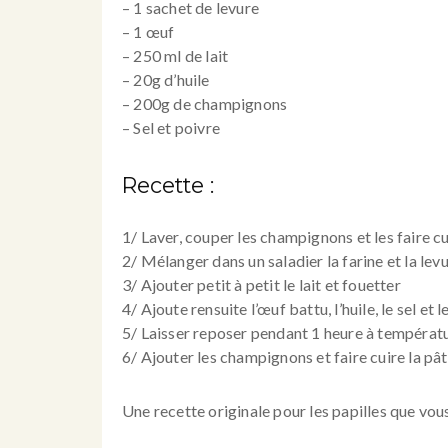
– 1 sachet de levure
– 1 œuf
– 250 ml de lait
– 20g d’huile
– 200g de
champignons
– Sel et poivre
Recette :
1/ Laver, couper les
champignons
et les faire c
2/ Mélanger dans un saladier la farine et la lev
3/ Ajouter petit à petit le lait et fouetter
4/ Ajoute rensuite l’œuf battu, l’huile, le sel et l
5/ Laisser reposer pendant 1 heure à tempéra
6/ Ajouter les
champignons
et faire cuire la p
Une recette originale pour les papilles que v