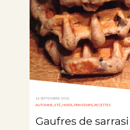
16 SEPTEMBRE 2016
,
,
,
,
AUTOMNE
ETÉ
HIVER
PRINTEMPS
RECETTES
Gaufres de sarra