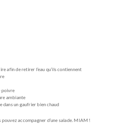
uire afin de retirer l’eau qu’ils contiennent
ure
e poivre
ture ambiante
âte dans un gaufrier bien chaud
ous pouvez accompagner d’une salade. MIAM !