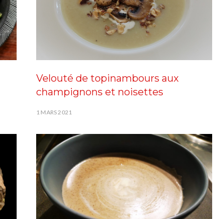
Velouté de topinambours aux
champignons et noisettes
1 MARS 2021