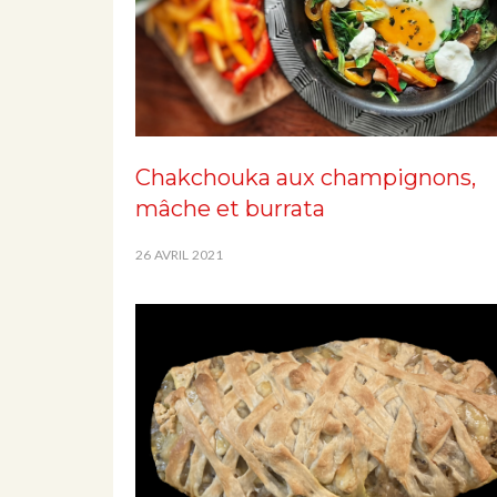
Chakchouka aux champignons,
mâche et burrata
26 AVRIL 2021